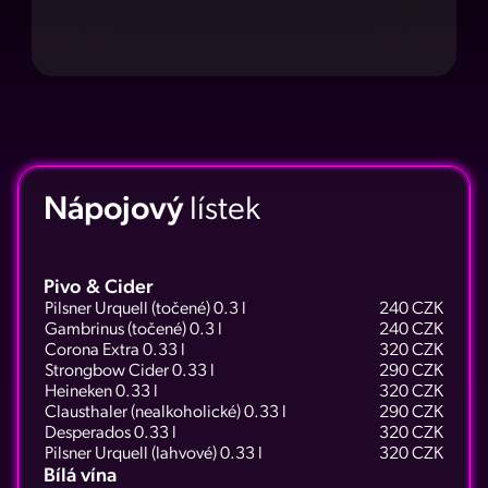
Nápojový
lístek
Pivo & Cider
Pilsner Urquell (točené) 0.3 l
240 CZK
Gambrinus (točené) 0.3 l
240 CZK
Corona Extra 0.33 l
320 CZK
Strongbow Cider 0.33 l
290 CZK
Heineken 0.33 l
320 CZK
Clausthaler (nealkoholické) 0.33 l
290 CZK
Desperados 0.33 l
320 CZK
Pilsner Urquell (lahvové) 0.33 l
320 CZK
Bílá vína