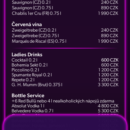
Sauvignon (CZ) 0.2 l
240 CZK
Sauvignon (CZ) 0.75 l
890 CZK
Chablis 1er Cru (FR) 0.75 l
1 990 CZK
Červená vína
Zweigeltrebe (CZ) 0.2 l
240 CZK
Zweigeltrebe (CZ) 0.75 l
890 CZK
Marqués de Riscal (ES) 0.75 l
1 990 CZK
Ladies Drinks
Cocktail 0.2 l
600 CZK
Bohemia Sekt 0.2 l
600 CZK
Piccolino 0.2 l
1 200 CZK
Spumante Royal 0.2 l
1 200 CZK
Repete 0.2 l
1 200 CZK
G. H. Mumm (Brut) 0.375 l
3 300 CZK
Bottle Service
+6 Red Bullů nebo 4 l nealkoholických nápojů zdarma
Absolut Vodka 1 l
4 800 CZK
Belvedere Vodka 0.7 l
5 300 CZK
Grey Goose 1 l
6 900 CZK
Belvedere Vodka 1.75 l
7 700 CZK
Beefeater, Havana, Jameson 1 l
4 800 CZK