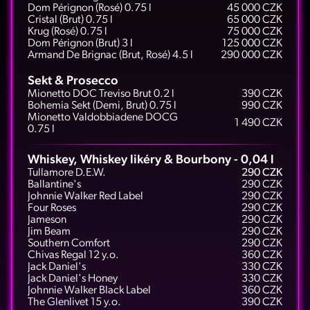
Dom Pérignon (Rosé) 0.75 l
45 000 CZK
Cristal (Brut) 0.75 l
65 000 CZK
Krug (Rosé) 0.75 l
75 000 CZK
Dom Pérignon (Brut) 3 l
125 000 CZK
Armand De Brignac (Brut, Rosé) 4.5 l
290 000 CZK
Sekt & Prosecco
Mionetto DOC Treviso Brut 0.2 l
390 CZK
Bohemia Sekt (Demi, Brut) 0.75 l
990 CZK
Mionetto Valdobbiadene DOCG
1 490 CZK
0.75 l
Whiskey, Whiskey likéry & Bourbony - 0,04 l
Tullamore D.E.W.
290 CZK
Ballantine's
290 CZK
Johnnie Walker Red Label
290 CZK
Four Roses
290 CZK
Jameson
290 CZK
Jim Beam
290 CZK
Southern Comfort
290 CZK
Chivas Regal 12 y.o.
360 CZK
Jack Daniel's
330 CZK
Jack Daniel's Honey
330 CZK
Johnnie Walker Black Label
360 CZK
The Glenlivet 15 y.o.
390 CZK