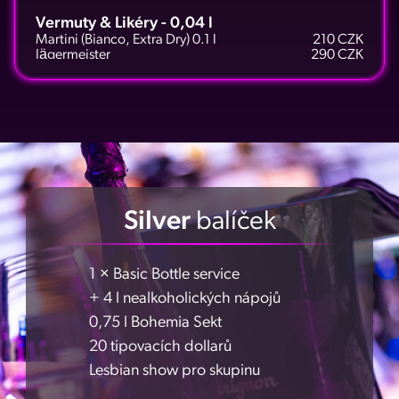
Vermuty & Likéry - 0,04 l
Martini (Bianco, Extra Dry) 0.1 l
210 CZK
Jägermeister
290 CZK
Kahlúa
290 CZK
Sambuca Ramazzotti
290 CZK
Bailey's
290 CZK
Disaronno Originale Amaretto
290 CZK
Vodka - 0,04 l
Absolut
290 CZK
Absolut Flavoured
290 CZK
Belvedere
360 CZK
Grey Goose
360 CZK
Silver
balíček
Originální české destiláty a likéry 0,04 l
Becherovka
210 CZK
Hill´s Absinth
240 CZK
1 × Basic Bottle service
Žufánek Slivovica
240 CZK
+ 4 l nealkoholických nápojů
Tequila - 0,04 l
0,75 l Bohemia Sekt
Olmeca (Blanco, Reposado)
290 CZK
Patrón (Silver, Reposado)
360 CZK
20 tipovacích dollarů
Lesbian show pro skupinu
Gin - 0,04 l
Beefeater Pink
290 CZK