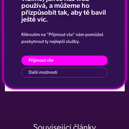
používá, a můžeme ho
přizpůsobit tak, aby tě bavil
ještě víc.
View this post on Instagram
Kliknutím na "Přijmout vše" nám pomůžeš
poskytnout ty nejlepší služby.
Přijmout vše
Další možnosti
A post shared by Hot Peppers Prague (@hotpeppersprague)
Související články