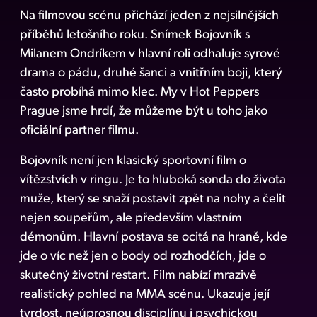
Na filmovou scénu přichází jeden z nejsilnějších
příběhů letošního roku. Snímek Bojovník s
Milanem Ondríkem v hlavní roli odhaluje syrové
drama o pádu, druhé šanci a vnitřním boji, který
často probíhá mimo klec. My v Hot Peppers
Prague jsme hrdí, že můžeme být u toho jako
oficiální partner filmu.
Bojovník není jen klasický sportovní film o
vítězstvích v ringu. Je to hluboká sonda do života
muže, který se snaží postavit zpět na nohy a čelit
nejen soupeřům, ale především vlastním
démonům. Hlavní postava se ocitá na hraně, kde
jde o víc než jen o body od rozhodčích, jde o
skutečný životní restart. Film nabízí mrazivě
realistický pohled na MMA scénu. Ukazuje její
tvrdost, neúprosnou disciplínu i psychickou