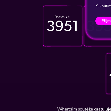
Kliknutí
Účastník č.
Účastník č
Přijm
3951
39
Výhercům soutěže gratuluje