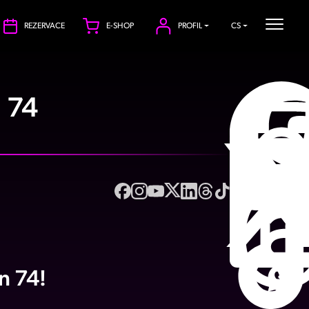
REZERVACE
E-SHOP
PROFIL
CS
 74
n 74!