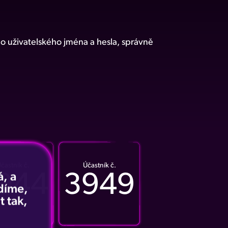
ho uživatelského jména a hesla, správně
častník č.
Účastník č.
944
3949
, a
idíme,
t tak,