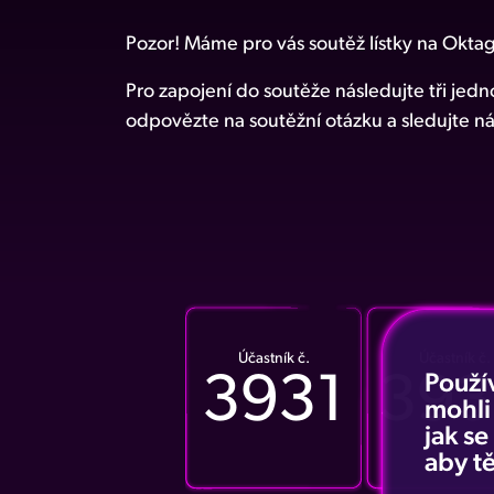
Pozor! Máme pro vás soutěž lístky na Okta
Pro zapojení do soutěže následujte tři jed
odpovězte na soutěžní otázku a sledujte ná
Účastník č.
Účastník č.
3931
393
Použí
mohli
jak s
aby tě