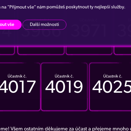
m na "Přijmout vše" nám pomůžeš poskytnout ty nejlepší služby.
.
Účastník č.
Účastník č.
Ú
out vše
Další možnosti
54
3966
3971
3
Účastník č.
Účastník č.
Účastník č.
4017
4019
402
me! Všem ostatním děkujeme za účast a přejeme mnoho ú