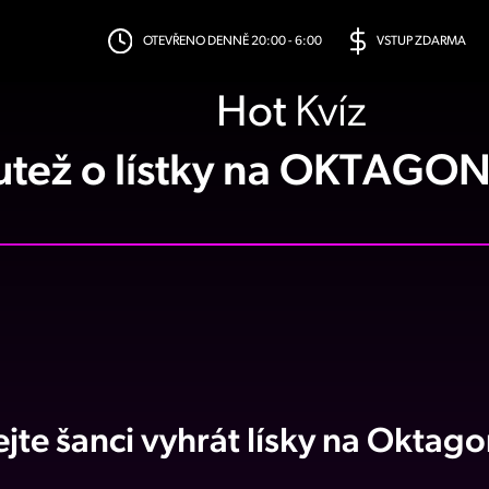
OTEVŘENO DENNĚ 20:00 - 6:00
VSTUP ZDARMA
Hot
Kvíz
utež o lístky na OKTAGON
ejte šanci vyhrát lísky na Oktago