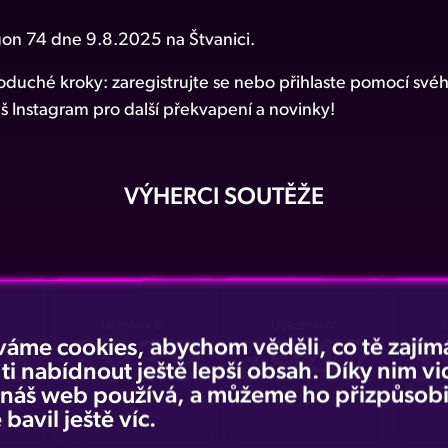
gon 74 dne 9.8.2025 na Štvanici.
noduché kroky: zaregistrujte se nebo přihlaste pomocí své
š Instagram pro další překvapení a novinky!
VÝHERCI SOUTĚŽE
Účastník č.
Účastník č.
Ú
8
3939
3942
3
váme cookies, abychom věděli, co tě zajímá
 ti nabídnout ještě lepší obsah. Díky nim v
e náš web používá, a můžeme ho přizpůsobi
 bavil ještě víc.