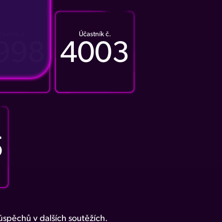
častník č.
Účastník č.
998
4003
5
spěchů v dalších soutěžích.