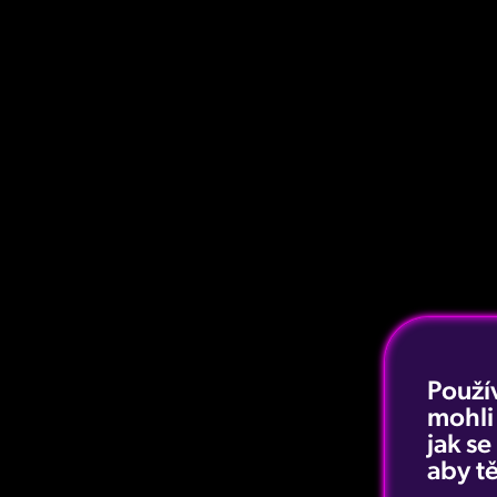
Použí
mohli
jak s
aby tě