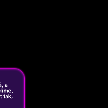
, a
idíme,
t tak,