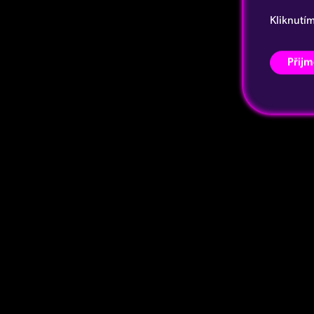
Kliknutí
Přijm